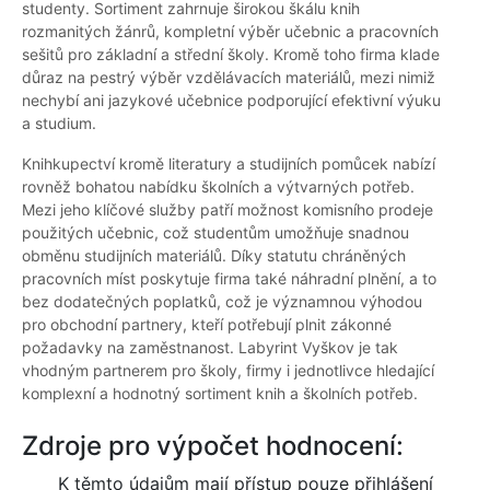
studenty. Sortiment zahrnuje širokou škálu knih
rozmanitých žánrů, kompletní výběr učebnic a pracovních
sešitů pro základní a střední školy. Kromě toho firma klade
důraz na pestrý výběr vzdělávacích materiálů, mezi nimiž
nechybí ani jazykové učebnice podporující efektivní výuku
a studium.
Knihkupectví kromě literatury a studijních pomůcek nabízí
rovněž bohatou nabídku školních a výtvarných potřeb.
Mezi jeho klíčové služby patří možnost komisního prodeje
použitých učebnic, což studentům umožňuje snadnou
obměnu studijních materiálů. Díky statutu chráněných
pracovních míst poskytuje firma také náhradní plnění, a to
bez dodatečných poplatků, což je významnou výhodou
pro obchodní partnery, kteří potřebují plnit zákonné
požadavky na zaměstnanost. Labyrint Vyškov je tak
vhodným partnerem pro školy, firmy i jednotlivce hledající
komplexní a hodnotný sortiment knih a školních potřeb.
Zdroje pro výpočet hodnocení:
K těmto údajům mají přístup pouze přihlášení