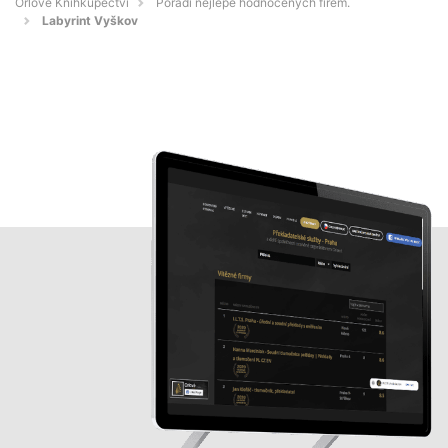
Orlové Knihkupectví
Pořadí nejlépe hodnocených firem.
Labyrint Vyškov