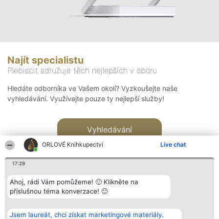
Najít specialistu
Plebiscit sdružuje těch nejlepších v oboru
Hledáte odborníka ve Vašem okolí? Vyzkoušejte naše
vyhledávání. Využívejte pouze ty nejlepší služby!
Vyhledávání
ORLOVÉ Knihkupectví
Live chat
17:29
Ahoj, rádi Vám pomůžeme! 🙂 Klikněte na
příslušnou téma konverzace! 🙂
Organizátor hlasování
Plebiscyt
Kontakt
Bright Side Solutions sp. z o.
Vítězové
Kontakt
Jsem laureát, chci získat marketingové materiály.
o. sp. k.
Seznam všech