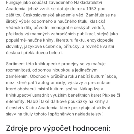
Funguje jako součást zavedeného Nakladatelství
Academia, jehož vznik se datuje do roku 1953 pod
záštitou Československé akademie věd. Zaměřuje se na
široký výběr odborného a naučného titulu, klasická
vědecká díla, původní monografie českých vědců,
překlady významných zahraničních publikací, stejně jako
populárně-naučné knihy, literaturu faktu, encyklopedie,
slovníky, jazykové učebnice, příručky, a rovněž kvalitní
českou i překladovou beletrii.
Sortiment této knihkupecké prodejny se vyznačuje
rozmanitostí, odbornou hloubkou a jedinečným
zaměřením. Obchod v průběhu roku nabízí kulturní akce,
mezi které patří autogramiády, výstavy a prezentace,
které obohacují místní kulturní scénu. Nákup lze v
knihkupectví usnadnit využitím benefitních karet Pluxee či
eBenefity. Nabízí také dárkové poukázky na knihy a
členství v Klubu Academia, které poskytuje atraktivní
slevy na tituly tohoto i spřízněných nakladatelství.
Zdroje pro výpočet hodnocení: