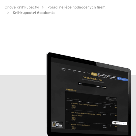
Orlové Knihkupectví
Pořadí nejlépe hodnocených firem.
Knihkupectví Academia