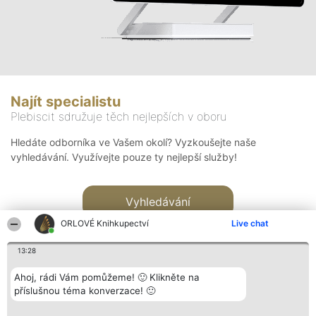
Najít specialistu
Plebiscit sdružuje těch nejlepších v oboru
Hledáte odborníka ve Vašem okolí? Vyzkoušejte naše
vyhledávání. Využívejte pouze ty nejlepší služby!
Vyhledávání
ORLOVÉ Knihkupectví
Live chat
13:28
Ahoj, rádi Vám pomůžeme! 🙂 Klikněte na
příslušnou téma konverzace! 🙂
Organizátor hlasování
Plebiscyt
Kontakt
Bright Side Solutions sp. z o.
Vítězové
Kontakt