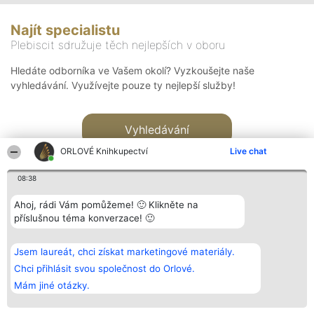
Najít specialistu
Plebiscit sdružuje těch nejlepších v oboru
Hledáte odborníka ve Vašem okolí? Vyzkoušejte naše
vyhledávání. Využívejte pouze ty nejlepší služby!
Vyhledávání
ORLOVÉ Knihkupectví
Live chat
08:38
Ahoj, rádi Vám pomůžeme! 🙂 Klikněte na
příslušnou téma konverzace! 🙂
Organizátor hlasování
Plebiscyt
Kontakt
Bright Side Solutions sp. z o.
Vítězové
Kontakt
Jsem laureát, chci získat marketingové materiály.
o. sp. k.
Seznam všech
ul. Ruska 22
laureátů
Chci přihlásit svou společnost do Orlové.
Wrocław 50-079
Zásady
Mám jiné otázky.
KRS 0000749100 | Regon
Pravidla
381313360 | NIP 8943132676
Zásady
ochrany