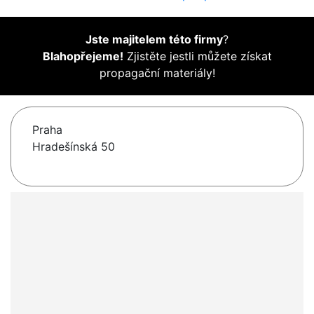
Jste majitelem této firmy
?
Blahopřejeme!
Zjistěte jestli můžete získat
propagační materiály!
Praha
Hradešínská 50