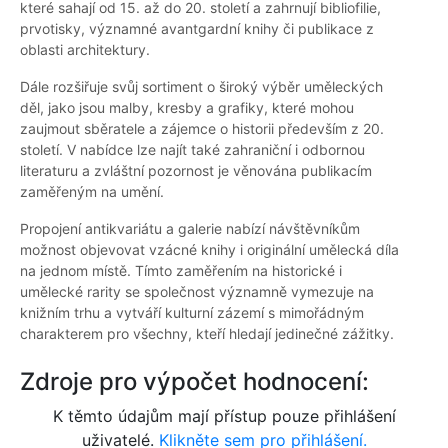
které sahají od 15. až do 20. století a zahrnují bibliofilie,
prvotisky, významné avantgardní knihy či publikace z
oblasti architektury.
Dále rozšiřuje svůj sortiment o široký výběr uměleckých
děl, jako jsou malby, kresby a grafiky, které mohou
zaujmout sběratele a zájemce o historii především z 20.
století. V nabídce lze najít také zahraniční i odbornou
literaturu a zvláštní pozornost je věnována publikacím
zaměřeným na umění.
Propojení antikvariátu a galerie nabízí návštěvníkům
možnost objevovat vzácné knihy i originální umělecká díla
na jednom místě. Tímto zaměřením na historické i
umělecké rarity se společnost významně vymezuje na
knižním trhu a vytváří kulturní zázemí s mimořádným
charakterem pro všechny, kteří hledají jedinečné zážitky.
Zdroje pro výpočet hodnocení:
K těmto údajům mají přístup pouze přihlášení
uživatelé.
Klikněte sem pro přihlášení.