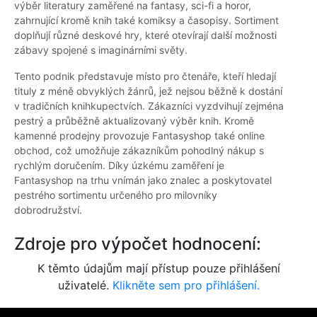
výběr literatury zaměřené na fantasy, sci-fi a horor,
zahrnující kromě knih také komiksy a časopisy. Sortiment
doplňují různé deskové hry, které otevírají další možnosti
zábavy spojené s imaginárními světy.
Tento podnik představuje místo pro čtenáře, kteří hledají
tituly z méně obvyklých žánrů, jež nejsou běžně k dostání
v tradičních knihkupectvích. Zákazníci vyzdvihují zejména
pestrý a průběžně aktualizovaný výběr knih. Kromě
kamenné prodejny provozuje Fantasyshop také online
obchod, což umožňuje zákazníkům pohodlný nákup s
rychlým doručením. Díky úzkému zaměření je
Fantasyshop na trhu vnímán jako znalec a poskytovatel
pestrého sortimentu určeného pro milovníky
dobrodružství.
Zdroje pro výpočet hodnocení:
K těmto údajům mají přístup pouze přihlášení
uživatelé.
Klikněte sem pro přihlášení.