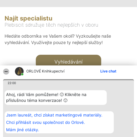
Najít specialistu
Plebiscit sdružuje těch nejlepších v oboru
Hledáte odborníka ve Vašem okolí? Vyzkoušejte naše
vyhledávání. Využívejte pouze ty nejlepší služby!
Vyhledávání
ORLOVÉ Knihkupectví
Live chat
22:00
Ahoj, rádi Vám pomůžeme! 🙂 Klikněte na
příslušnou téma konverzace! 🙂
Organizátor hlasování
Plebiscyt
Kontakt
Bright Side Solutions sp. z o.
Vítězové
Kontakt
Jsem laureát, chci získat marketingové materiály.
o. sp. k.
Seznam všech
ul. Ruska 22
laureátů
Chci přihlásit svou společnost do Orlové.
Wrocław 50-079
Zásady
Mám jiné otázky.
KRS 0000749100 | Regon
Pravidla
381313360 | NIP 8943132676
Zásady