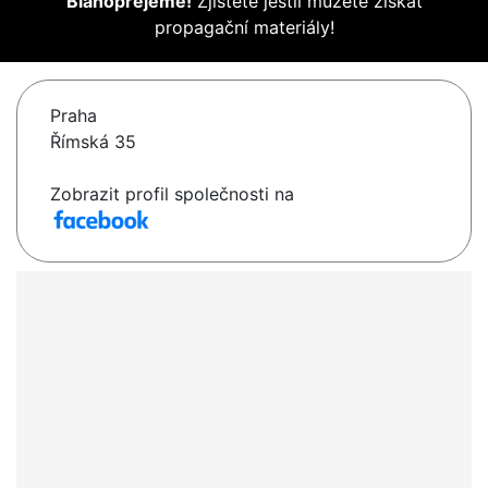
Blahopřejeme!
Zjistěte jestli můžete získat
propagační materiály!
Praha
Římská 35
Zobrazit profil společnosti na