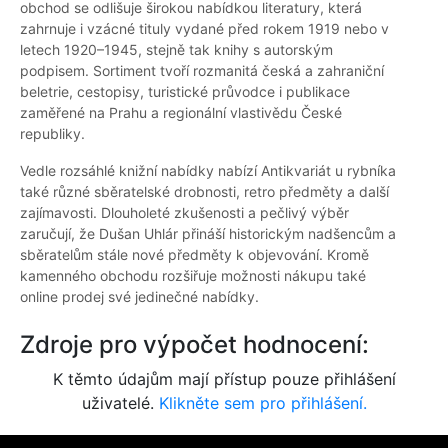
obchod se odlišuje širokou nabídkou literatury, která
zahrnuje i vzácné tituly vydané před rokem 1919 nebo v
letech 1920–1945, stejně tak knihy s autorským
podpisem. Sortiment tvoří rozmanitá česká a zahraniční
beletrie, cestopisy, turistické průvodce i publikace
zaměřené na Prahu a regionální vlastivědu České
republiky.
Vedle rozsáhlé knižní nabídky nabízí Antikvariát u rybníka
také různé sběratelské drobnosti, retro předměty a další
zajímavosti. Dlouholeté zkušenosti a pečlivý výběr
zaručují, že Dušan Uhlár přináší historickým nadšencům a
sběratelům stále nové předměty k objevování. Kromě
kamenného obchodu rozšiřuje možnosti nákupu také
online prodej své jedinečné nabídky.
Zdroje pro výpočet hodnocení:
K těmto údajům mají přístup pouze přihlášení
uživatelé.
Klikněte sem pro přihlášení.