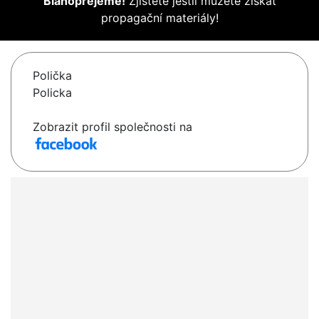
Blahopřejeme!
Zjistěte jestli můžete získat
propagační materiály!
Polička
Policka
Zobrazit profil společnosti na