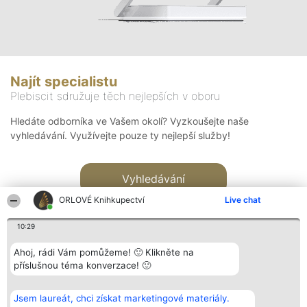
Najít specialistu
Plebiscit sdružuje těch nejlepších v oboru
Hledáte odborníka ve Vašem okolí? Vyzkoušejte naše
vyhledávání. Využívejte pouze ty nejlepší služby!
Vyhledávání
ORLOVÉ Knihkupectví
Live chat
10:29
Ahoj, rádi Vám pomůžeme! 🙂 Klikněte na
příslušnou téma konverzace! 🙂
Organizátor hlasování
Plebiscyt
Kontakt
Bright Side Solutions sp. z o.
Vítězové
Kontakt
Jsem laureát, chci získat marketingové materiály.
o. sp. k.
Seznam všech