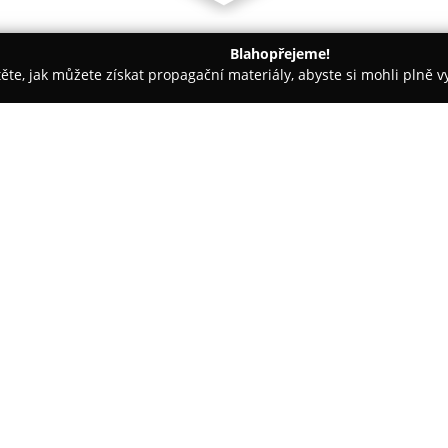
Blahopřejeme!
těte, jak můžete získat propagační materiály, abyste si mohli plně 
h firem.
Rekomando/Polí5
O společnosti:
Rekomando
působí v Praze ja
klidné Trojanově ulici v centru
zájem o knihy s hudebním svět
kvalitních knih, sahající od zn
alternativní nebo subkulturní t
cestopisy, což umožňuje oslovi
Vedle knih je tato prodejna z
přičemž důraz je kladen na m