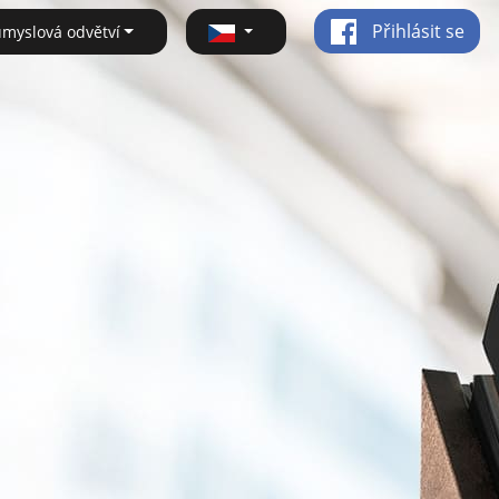
Přihlásit se
ůmyslová odvětví