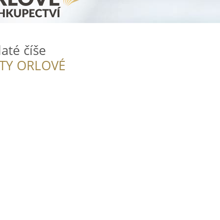
laté číše
ITY ORLOVÉ