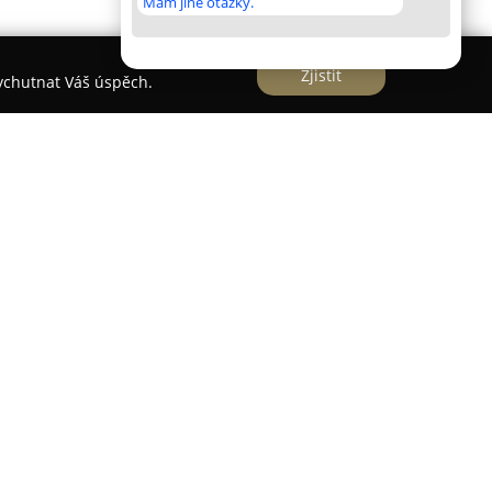
Mám jiné otázky.
Zjistit
vychutnat Váš úspěch.
ován v historickém domě na Nerudově ulici v
vuje důležitý bod na mapě pro zájemce o staré
oloze na malebné Královské cestě se stal
ácí, tak i zahraniční návštěvníky, kteří zde
ražské historie nebo nalézt vzácné knižní svazky.
u škálu titulů, která zahrnuje různé žánry. V
u sbírku pragensií, historických publikací,
nebo odbornou literaturu, například z medicíny a