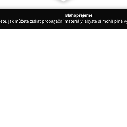
Blahopřejeme!
těte, jak můžete získat propagační materiály, abyste si mohli plně 
h firem.
Antikvariát u Zlaté číše
O společnosti:
Antikvariát u Zlaté číše
je situ
pražské Malé Straně a předsta
knihy a písemnosti. Díky své p
populární zastávkou jak pro dom
hledají možnost získat kousek p
Tento antikvariát nabízí pestro
sortimentu lze objevit rozsáhlo
militárií, ale také staré tisky 