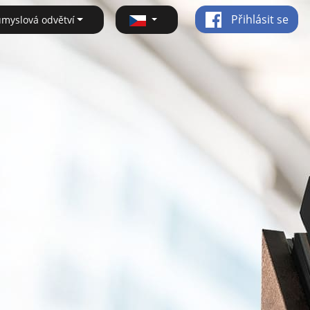
Přihlásit se
ůmyslová odvětví