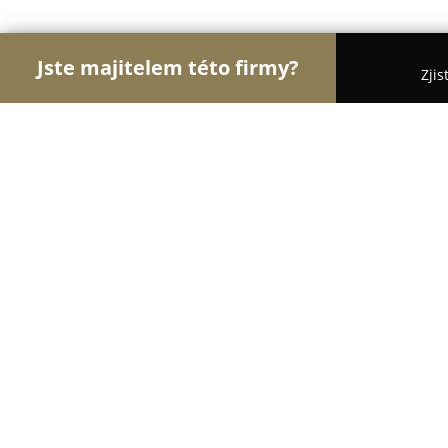
Jste majitelem této firmy?
Zjis
Orlové Knihkupectví
Pořadí nejlépe hodnocenýc
Antikvariát u Zlaté číše
9.6
(89)
Praha, Nerudova 16
Zobrazit telefonní číslo