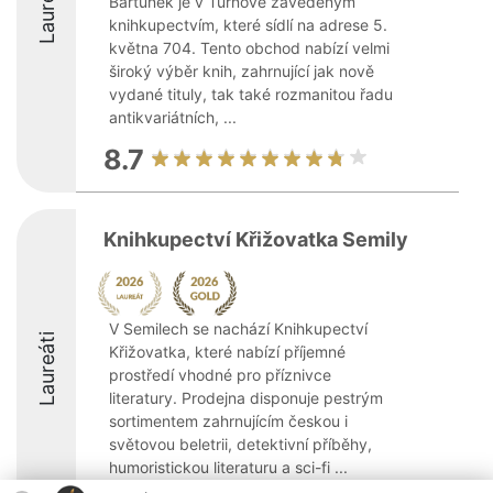
Laureáti
Bartůněk je v Turnově zavedeným
knihkupectvím, které sídlí na adrese 5.
května 704. Tento obchod nabízí velmi
široký výběr knih, zahrnující jak nově
vydané tituly, tak také rozmanitou řadu
antikvariátních, ...
8.7
Knihkupectví Křižovatka Semily
V Semilech se nachází Knihkupectví
Laureáti
Křižovatka, které nabízí příjemné
prostředí vhodné pro příznivce
literatury. Prodejna disponuje pestrým
sortimentem zahrnujícím českou i
světovou beletrii, detektivní příběhy,
humoristickou literaturu a sci-fi ...