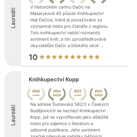
V historickém centru Dačic na
Laureáti
Masarykově 45 působí Knihkupectví
Hejl Dačice, které je považováno za
významné místo pro čtenáře z regionu.
Toto knihkupectví nabízí rozmanitý
sortiment knih, a tím zprostředkovává
obyvatelům Dačic a blízkého okolí ...
10
Knihkupectví Kopp
Na adrese Šumavská 582/3 v Českých
Laureáti
Budějovicích se nachází Knihkupectví
Kopp, jež se vyprofilovalo jako důležité
místo pro zájemce o literaturu a
odborné publikace. Jeho sortiment
značně převyšuje nabídku běžných